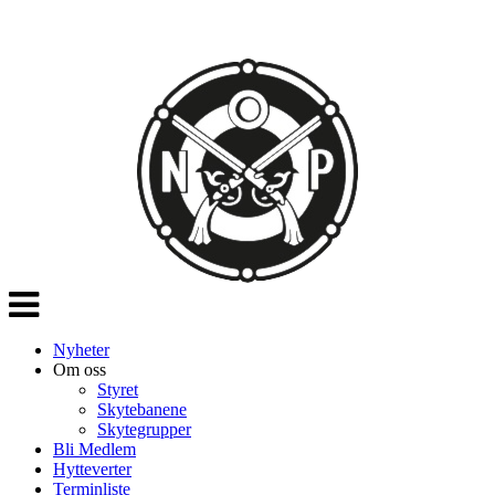
Veksle
navigasjon
Nyheter
Om oss
Styret
Skytebanene
Skytegrupper
Bli Medlem
Hytteverter
Terminliste