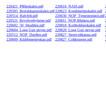
220421_P80pokalen.pdf
220616_NAIS.pdf
220505_Beredskapspokalen.pdf
220623_Kombinertpokalen.pdf
220514_Halvfelt.pdf
220630_NOP_Tjenestepistol.pdf
220521_Revolverhylsene.pdf
220811_NOP-Blinken.pdf
220602_50_Skudden.pdf
220818_Kortholdspokalen.pdf
220604_Long Gun stevne.pdf
220820_Long Gun stevne.pdf
220512_NOP_Duellen.pdf
220827_Storecoltkanna.pdf
220609_Klubbmesterskap.pdf
220827_Coltkrusene.pdf