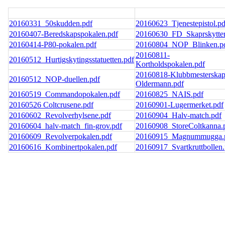
20160331_50skudden.pdf
20160623_Tjenestepistol.pd
20160407-Beredskapspokalen.pdf
20160630_FD_Skaprskytter
20160414-P80-pokalen.pdf
20160804_NOP_Blinken.p
20160811-
20160512_Hurtigskytingsstatuetten.pdf
Kortholdspokalen.pdf
20160818-Klubbmesterskap
20160512_NOP-duellen.pdf
Oldermann.pdf
20160519_Commandopokalen.pdf
20160825_NAIS.pdf
20160526 Coltcrusene.pdf
20160901-Lugermerket.pdf
20160602_Revolverhylsene.pdf
20160904_Halv-match.pdf
20160604_halv-match_fin-grov.pdf
20160908_StoreColtkanna.
20160609_Revolverpokalen.pdf
20160915_Magnummugga.
20160616_Kombinertpokalen.pdf
20160917_Svartkruttbollen.