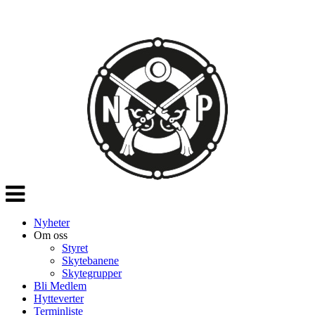
Veksle
navigasjon
Nyheter
Om oss
Styret
Skytebanene
Skytegrupper
Bli Medlem
Hytteverter
Terminliste