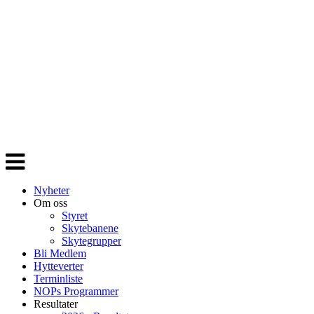
Veksle
navigasjon
Nyheter
Om oss
Styret
Skytebanene
Skytegrupper
Bli Medlem
Hytteverter
Terminliste
NOPs Programmer
Resultater