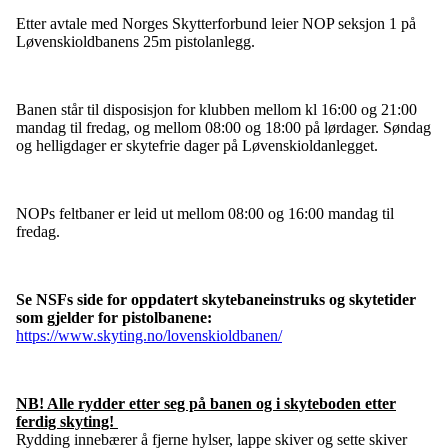
Etter avtale med Norges Skytterforbund leier NOP seksjon 1 på
Løvenskioldbanens 25m pistolanlegg.
Banen står til disposisjon for klubben mellom kl 16:00 og 21:00
mandag til fredag, og mellom 08:00 og 18:00 på lørdager. Søndag
og helligdager er skytefrie dager på Løvenskioldanlegget.
NOPs feltbaner er leid ut mellom 08:00 og 16:00 mandag til
fredag.
Se NSFs side for oppdatert skytebaneinstruks og skytetider
som gjelder for pistolbanene:
https://www.skyting.no/lovenskioldbanen/
NB! Alle rydder etter seg på banen og i skyteboden etter
ferdig skyting!
Rydding innebærer å fjerne hylser, lappe skiver og sette skiver