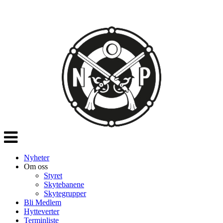
Veksle
navigasjon
Nyheter
Om oss
Styret
Skytebanene
Skytegrupper
Bli Medlem
Hytteverter
Terminliste