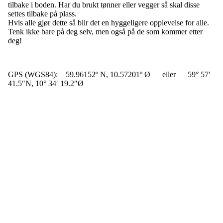
tilbake i boden. Har du brukt tønner eller vegger så skal disse
settes tilbake på plass.
Hvis alle gjør dette så blir det en hyggeligere opplevelse for alle.
Tenk ikke bare på deg selv, men også på de som kommer etter
deg!
GPS (WGS84): 59.96152º N, 10.57201º Ø eller 59° 57′
41.5″N, 10° 34′ 19.2″Ø