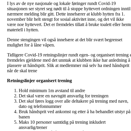
I lys av de nye nasjonale og lokale føringer rundt Covid-19
situasjonen ser styret seg nødt til å stoppe hyttevert ordningen inntil
nærmere melding blir gitt. Dette innebærer at klubb hytten fra 1.
november blir helt stengt for sosial aktivitet inne, og det vil ikke
være noe hyttevert. Det er fremdeles tillatt å bruke toalett eller hent
materiell i hytten.
Denne stengingen vil også innebære at det blir svært begrenset
mulighet for å låne våpen.
Tidligere Covid-19 retningslinjer rundt egen- og organisert trening 
fremdeles gjeldene med det unntak at klubben ikke har anledning å
plassere ut håndsprit. Slik at medlemmer må selv ha med håndsprit
når de skal trene
Retningslinjer organisert trening
Hold minimum 1m avstand til andre
Det skal være en navngitt ansvarlig for treningen
Det
skal
føres logg over alle deltakere på trening med navn,
dato og telefonnummer
Bruk håndsprit ved ankomst og etter å ha behandlet utstyr på
banen
Maks 10 personer samtidig på trening inkludert
ansvarlig/trener