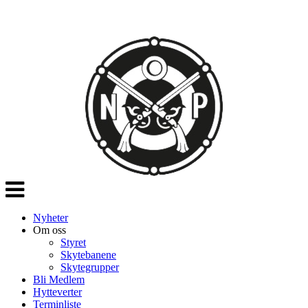
Veksle
navigasjon
Nyheter
Om oss
Styret
Skytebanene
Skytegrupper
Bli Medlem
Hytteverter
Terminliste