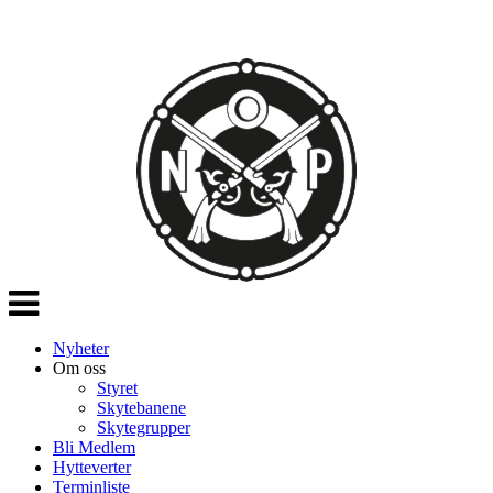
Veksle
navigasjon
Nyheter
Om oss
Styret
Skytebanene
Skytegrupper
Bli Medlem
Hytteverter
Terminliste