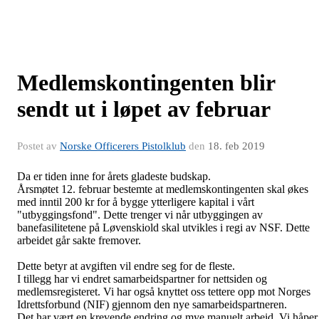
Medlemskontingenten blir
sendt ut i løpet av februar
Postet av
Norske Officerers Pistolklub
den
18. feb 2019
Da er tiden inne for årets gladeste budskap.
Årsmøtet 12. februar bestemte at medlemskontingenten skal økes
med inntil 200 kr for å bygge ytterligere kapital i vårt
"utbyggingsfond". Dette trenger vi når utbyggingen av
banefasilitetene på Løvenskiold skal utvikles i regi av NSF. Dette
arbeidet går sakte fremover.
Dette betyr at avgiften vil endre seg for de fleste.
I tillegg har vi endret samarbeidspartner for nettsiden og
medlemsregisteret. Vi har også knyttet oss tettere opp mot Norges
Idrettsforbund (NIF) gjennom den nye samarbeidspartneren.
Det har vært en krevende endring og mye manuelt arbeid. Vi håper