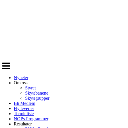
Veksle
navigasjon
Nyheter
Om oss
Styret
Skytebanene
Skytegrupper
Bli Medlem
Hytteverter
Terminliste
NOPs Programmer
Resultater