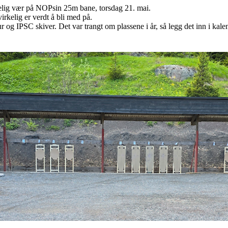
lig vær på NOPsin 25m bane, torsdag 21. mai.
irkelig er verdt å bli med på.
r og IPSC skiver. Det var trangt om plassene i år, så legg det inn i kal