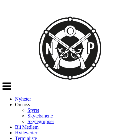
Veksle
navigasjon
Nyheter
Om oss
Styret
Skytebanene
Skytegrupper
Bli Medlem
Hytteverter
Terminliste