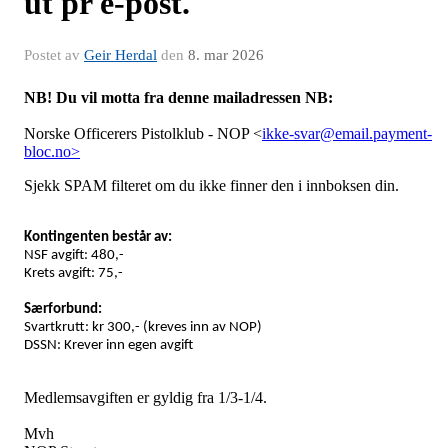
ut pr e-post.
Postet av
Geir Herdal
den
8. mar 2026
NB! Du vil motta fra denne mailadressen NB:
Norske Officerers Pistolklub - NOP <
ikke-svar@email.payment-
bloc.no>
Sjekk SPAM filteret om du ikke finner den i innboksen din.
Kontingenten består av:
NSF avgift: 480,-
Krets avgift: 75,-
Særforbund:
Svartkrutt: kr 300,- (kreves inn av NOP)
DSSN: Krever inn egen avgift
Medlemsavgiften er gyldig fra 1/3-1/4.
Mvh