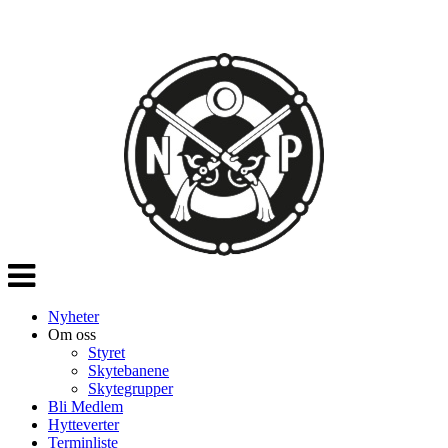
Veksle
navigasjon
Nyheter
Om oss
Styret
Skytebanene
Skytegrupper
Bli Medlem
Hytteverter
Terminliste