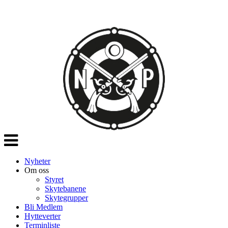
Veksle
navigasjon
Nyheter
Om oss
Styret
Skytebanene
Skytegrupper
Bli Medlem
Hytteverter
Terminliste